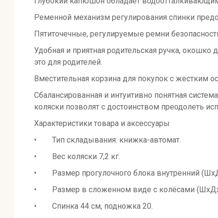
Глубокий капюшон обладает водоотталкивающим 
Ременной механизм регулирования спинки предос
Пятиточечные, регулируемые ремни безопасности
Удобная и приятная родительская ручка, окошко 
это для родителей.
Вместительная корзина для покупок с жестким о
Сбалансированная и интуитивно понятная систем
коляски позволят с достоинством преодолеть ис
Характеристики товара и аксессуары
• Тип складывания: книжка-автомат.
• Вес коляски 7,2 кг.
• Размер прогулочного блока внутренний (ШхДх
• Размер в сложенном виде с колёсами (ШхДхВ
• Спинка 44 см, подножка 20.