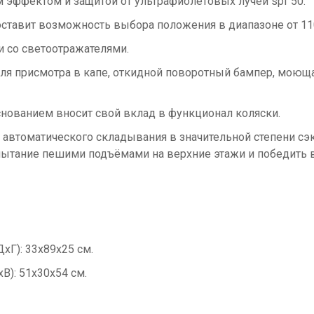
эффектом и защитой от ультрафиолетовых лучей spf 50.
тавит возможность выбора положения в диапазоне от 110°
 со светоотражателями.
для присмотра в капе, откидной поворотный бампер, моюща
снованием вносит свой вклад в функционал коляски.
а автоматического складывания в значительной степени сэ
пытание пешими подъёмами на верхние этажи и победить 
Г): 33х89х25 см.
): 51х30х54 см.