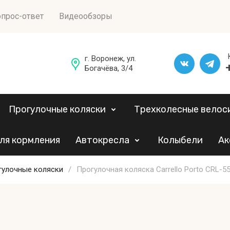
прос-ответ
Видеообзоры
г. Воронеж, ул.
Богачёва, 3/4
Прогулочные коляски
Трехколесные велос
ля кормления
Автокресла
Колыбели
Ак
гулочные коляски
/
Прогулочная коляска Carrello Porto CRL-55