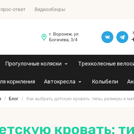
прос-ответ
Видеообзоры
г. Воронеж, ул.
Богачёва, 3/4
Прогулочные коляски
Трехколесные велос
ля кормления
Автокресла
Колыбели
Ак
я
/
Блог
/
Как выбрать детскую кровать: типы, размеры и ма
етскую кровать: т