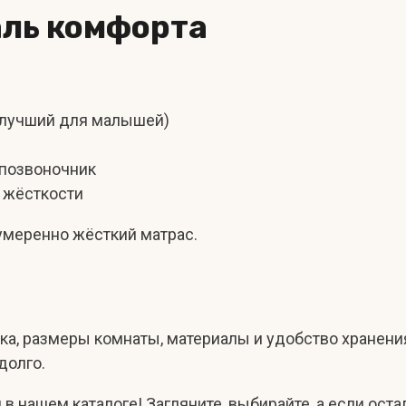
аль комфорта
 (лучший для малышей)
 позвоночник
 жёсткости
умеренно жёсткий матрас.
ка, размеры комнаты, материалы и удобство хранения
долго.
 нашем каталоге! Загляните, выбирайте, а если ост